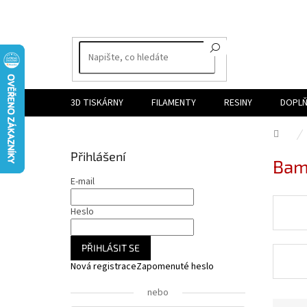
Přejít
na
obsah
3D TISKÁRNY
FILAMENTY
RESINY
DOPLŇ
Dom
P
Přihlášení
Bam
o
s
E-mail
t
r
Heslo
a
n
PŘIHLÁSIT SE
n
Nová registrace
Zapomenuté heslo
í
p
nebo
a
Ř