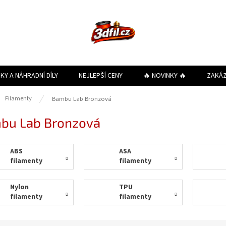
KY A NÁHRADNÍ DÍLY
NEJLEPŠÍ CENY
🔥 NOVINKY 🔥
ZAKÁ
ů
Filamenty
Bambu Lab Bronzová
bu Lab Bronzová
ABS
ASA
filamenty
filamenty
Nylon
TPU
filamenty
filamenty