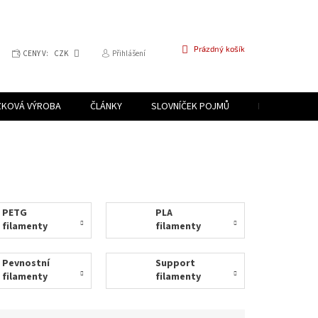
NÁKUPNÍ
Prázdný košík
CENY V:
CZK
Přihlášení
KOŠÍK
ZKOVÁ VÝROBA
ČLÁNKY
SLOVNÍČEK POJMŮ
PROGRAM PR
PETG
PLA
filamenty
filamenty
Pevnostní
Support
filamenty
filamenty