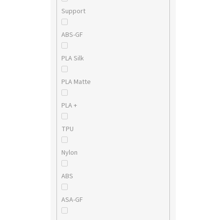
Support
ABS-GF
PLA Silk
PLA Matte
PLA +
TPU
Nylon
ABS
ASA-GF