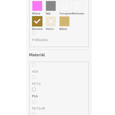
Růžová
Šedá
Transparent
Multicolor
Bronzová
Měděná
Béžová
Průhledná
Materiál
ASA
PETG
PLA
PETG-HF