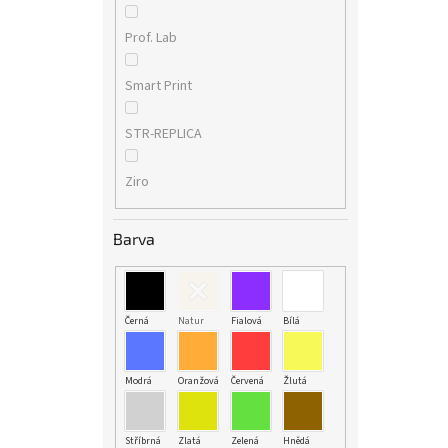
Prof. Lab
Smart Print
STR-REPLICA
Ziro
Barva
Černá
Natur
Fialová
Bílá
Modrá
Oranžová
Červená
Žlutá
Stříbrná
Zlatá
Zelená
Hnědá