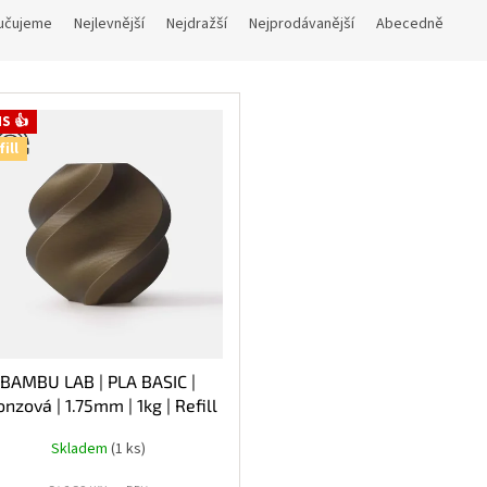
učujeme
Nejlevnější
Nejdražší
Nejprodávanější
Abecedně
S 👍
fill
BAMBU LAB | PLA BASIC |
onzová | 1.75mm | 1kg | Refill
Skladem
(1 ks)