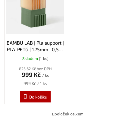
s
p
r
o
d
u
k
BAMBU LAB | Pla support |
t
PLA-PETG | 1.75mm | 0,5kg
ů
| Refill
Skladem
(1 ks)
825,62 Kč bez DPH
999 Kč
/ ks
Měrná
999 Kč / 1 ks
cena:
Do košíku
1
položek celkem
O
v
l
á