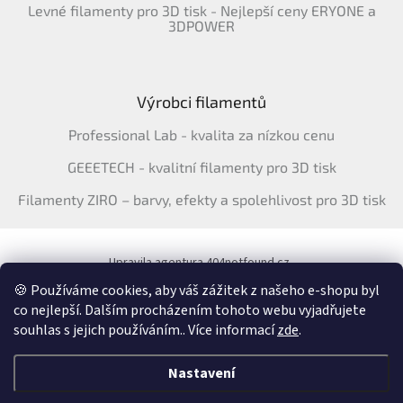
Levné filamenty pro 3D tisk - Nejlepší ceny ERYONE a
3DPOWER
Výrobci filamentů
Professional Lab - kvalita za nízkou cenu
GEEETECH - kvalitní filamenty pro 3D tisk
Filamenty ZIRO – barvy, efekty a spolehlivost pro 3D tisk
Upravila agentura 404notfound.cz
Katalog filamentů ERYONE pro ČR
🍪 Používáme cookies, aby váš zážitek z našeho e-shopu byl
co nejlepší. Dalším procházením tohoto webu vyjadřujete
souhlas s jejich používáním.. Více informací
zde
.
Vytvořil Shoptet
&
Nastavení