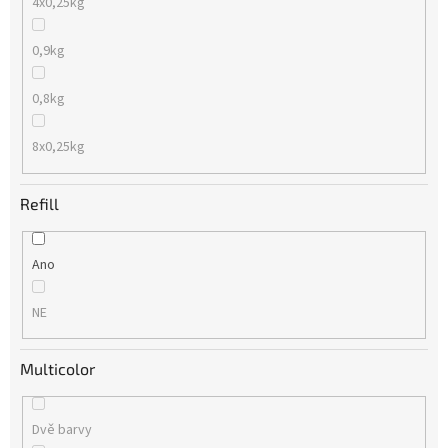
4x0,25kg
0,9kg
0,8kg
8x0,25kg
Refill
Ano
NE
Multicolor
Dvě barvy