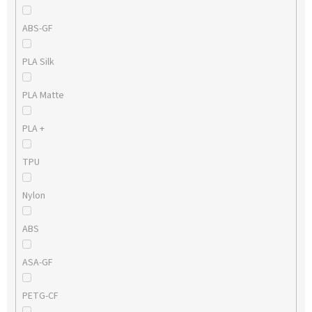
ABS-GF
PLA Silk
PLA Matte
PLA +
TPU
Nylon
ABS
ASA-GF
PETG-CF