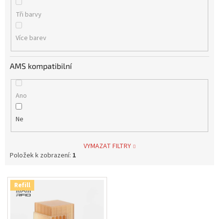
Tři barvy
Více barev
AMS kompatibilní
Ano
Ne
VYMAZAT FILTRY
Položek k zobrazení:
1
V
Refill
ý
p
i