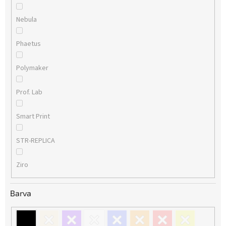
Nebula
Phaetus
Polymaker
Prof. Lab
Smart Print
STR-REPLICA
Ziro
Barva