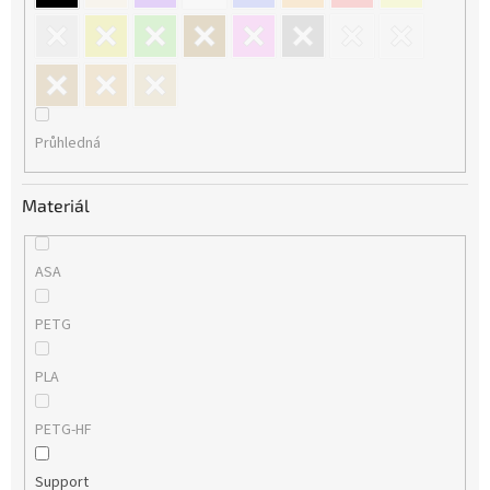
Průhledná
Materiál
ASA
PETG
PLA
PETG-HF
Support