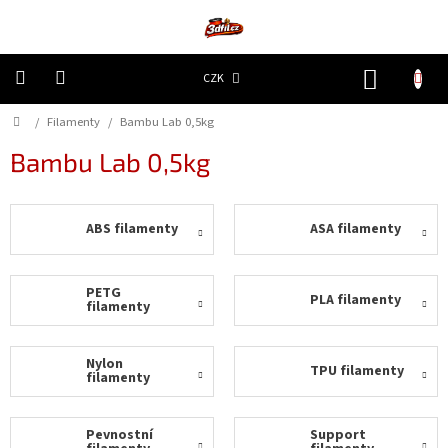
Přejít
na
obsah
NÁKUP
CZK
KOŠÍK
Domů
/
Filamenty
/
Bambu Lab 0,5kg
3D
Tiskárny
Bambu Lab 0,5kg
Filamenty
ABS filamenty
ASA filamenty
Resiny
Doplňky
PETG
PLA filamenty
a
filamenty
náhradní
díly
Nylon
TPU filamenty
filamenty
Nejlepší
ceny
Pevnostní
Support
🔥