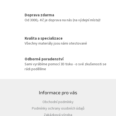
d
a
c
Doprava zdarma
í
Od 3000,- Kč je doprava na nás (na výdejní místa)!
p
r
v
Kvalita a specializace
k
y
Všechny materiály jsou námi otestované
v
ý
p
Odborné poradenství
i
Sami vyrábíme pomocí 3D tisku - o své zkušenosti se
s
rádi podělíme
u
Z
á
Informace pro vás
p
a
Obchodní podmínky
t
Podmínky ochrany osobních údajů
í
Zakázková výroba