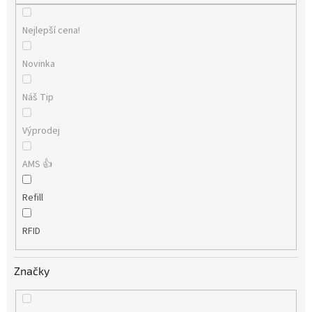
Nejlepší cena!
Novinka
Náš Tip
Výprodej
AMS 👍
Refill
RFID
Značky