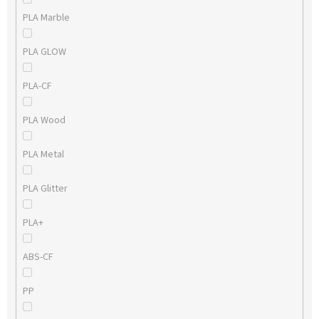
PLA Marble
PLA GLOW
PLA-CF
PLA Wood
PLA Metal
PLA Glitter
PLA+
ABS-CF
PP