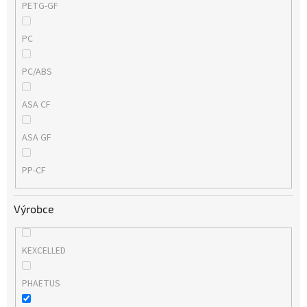
PETG-GF
PC
PC/ABS
ASA CF
ASA GF
PP-CF
Výrobce
KEXCELLED
PHAETUS