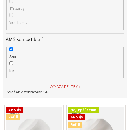
Tři barvy
Více barev
AMS kompatibilní
Ano
Ne
VYMAZAT FILTRY
Položek k zobrazení:
14
V
AMS 👍
Nejlepší cena!
ý
Refill
AMS 👍
p
Refill
i