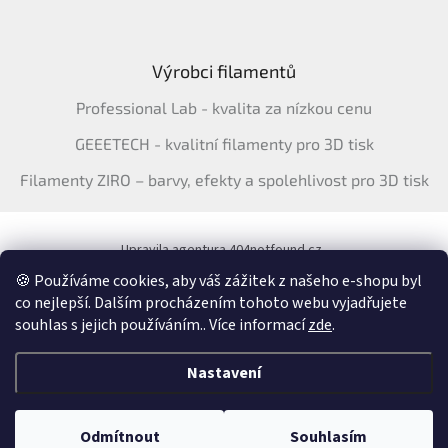
Výrobci filamentů
Professional Lab - kvalita za nízkou cenu
GEEETECH - kvalitní filamenty pro 3D tisk
Filamenty ZIRO – barvy, efekty a spolehlivost pro 3D tisk
Upravila agentura 404notfound.cz
Katalog filamentů ERYONE pro ČR
🍪 Používáme cookies, aby váš zážitek z našeho e-shopu byl
co nejlepší. Dalším procházením tohoto webu vyjadřujete
souhlas s jejich používáním.. Více informací
zde
.
Vytvořil Shoptet
&
Nastavení
Copyright 2026
3Dfil.cz
. Všechna práva vyhrazena.
Upravit nastavení
Odmítnout
Souhlasím
cookies