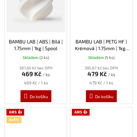
BAMBU LAB | ABS | Bílá |
BAMBU LAB | PETG HF |
1.75mm | 1kg | Spool
Krémová | 1.75mm | 1kg |
Spool
Skladem
(2 ks)
Skladem
(5 ks)
387,60 Kč bez DPH
395,87 Kč bez DPH
469 Kč
479 Kč
/ ks
/ ks
Měrná
Měrná
469 Kč / 1 ks
479 Kč / 1 ks
cena:
cena:
Do košíku
Do košíku
AMS 👍
AMS 👍
Refill