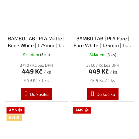
BAMBU LAB | PLA Matte |
BAMBU LAB | PLA Pure |
Bone White | 1.75mm | 1kg
Pure White | 1.75mm | 1kg |
| Refill
Refill
Skladem
(5 ks)
Skladem
(3 ks)
371,07 Kč bez DPH
371,07 Kč bez DPH
449 Kč
449 Kč
/ ks
/ ks
Měrná
Měrná
449 Kč / 1 ks
449 Kč / 1 ks
cena:
cena:
Do košíku
Do košíku
AMS 👍
AMS 👍
Refill