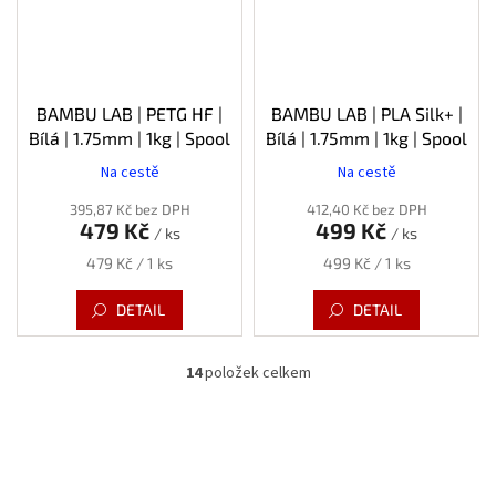
BAMBU LAB | PETG HF |
BAMBU LAB | PLA Silk+ |
Bílá | 1.75mm | 1kg | Spool
Bílá | 1.75mm | 1kg | Spool
Na cestě
Na cestě
395,87 Kč bez DPH
412,40 Kč bez DPH
479 Kč
499 Kč
/ ks
/ ks
Měrná
Měrná
479 Kč / 1 ks
499 Kč / 1 ks
cena:
cena:
DETAIL
DETAIL
14
položek celkem
O
v
l
á
d
a