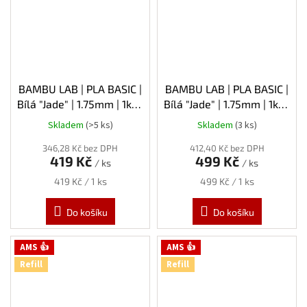
BAMBU LAB | PLA BASIC |
BAMBU LAB | PLA BASIC |
Bílá "Jade" | 1.75mm | 1kg |
Bílá "Jade" | 1.75mm | 1kg |
Refill
Spool
Skladem
(>5 ks)
Skladem
(3 ks)
346,28 Kč bez DPH
412,40 Kč bez DPH
419 Kč
499 Kč
/ ks
/ ks
Měrná
Měrná
419 Kč / 1 ks
499 Kč / 1 ks
cena:
cena:
Do košíku
Do košíku
AMS 👍
AMS 👍
Refill
Refill