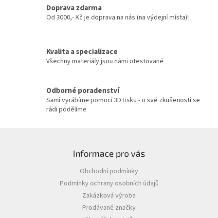
c
Doprava zdarma
í
Od 3000,- Kč je doprava na nás (na výdejní místa)!
p
r
v
Kvalita a specializace
k
y
Všechny materiály jsou námi otestované
v
ý
p
Odborné poradenství
i
Sami vyrábíme pomocí 3D tisku - o své zkušenosti se
s
rádi podělíme
u
Z
á
Informace pro vás
p
a
Obchodní podmínky
t
Podmínky ochrany osobních údajů
í
Zakázková výroba
Prodávané značky