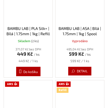
BAMBU LAB | PLA Silk+ |
BAMBU LAB | ASA | Bílá |
Bílá | 1.75mm | 1kg | Refill
1.75mm | 1kg | Spool
Skladem
(2 ks)
Vyprodáno
371,07 Kč bez DPH
495,04 Kč bez DPH
449 Kč
599 Kč
/ ks
/ ks
Měrná
Měrná
449 Kč / 1 ks
599 Kč / 1 ks
cena:
cena:
DETAIL
Do košíku
AMS 👍
AMS 👍
Refill