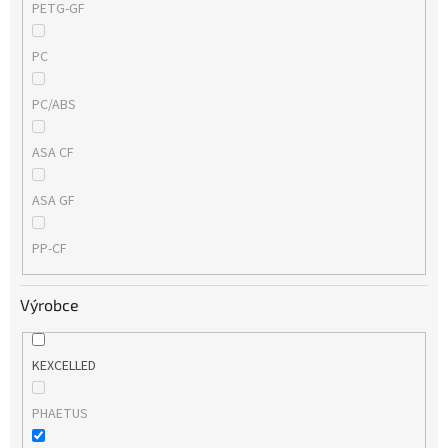
PETG-GF
PC
PC/ABS
ASA CF
ASA GF
PP-CF
Výrobce
KEXCELLED
PHAETUS