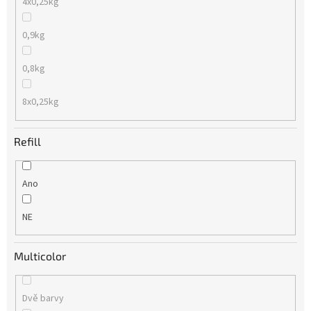
4x0,25kg
0,9kg
0,8kg
8x0,25kg
Refill
Ano
NE
Multicolor
Dvě barvy