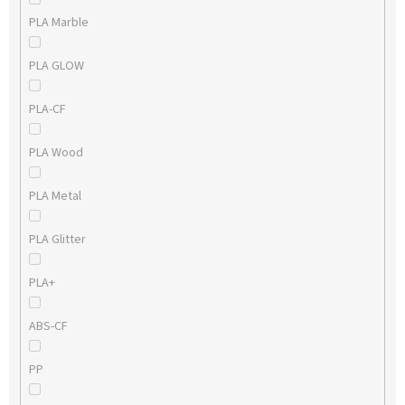
PLA Marble
PLA GLOW
PLA-CF
PLA Wood
PLA Metal
PLA Glitter
PLA+
ABS-CF
PP