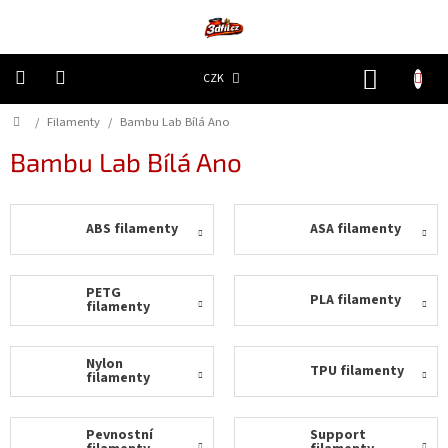
Přejít
na
obsah
NÁKUP
CZK
KOŠÍK
Domů
/
Filamenty
/
Bambu Lab Bílá Ano
3D
Tiskárny
Bambu Lab Bílá Ano
Filamenty
ABS filamenty
ASA filamenty
Resiny
Doplňky
PETG
PLA filamenty
a
filamenty
náhradní
díly
Nylon
TPU filamenty
filamenty
Nejlepší
ceny
Pevnostní
Support
🔥