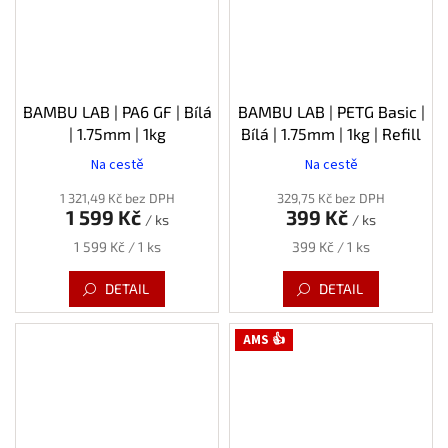
BAMBU LAB | PA6 GF | Bílá
BAMBU LAB | PETG Basic |
| 1.75mm | 1kg
Bílá | 1.75mm | 1kg | Refill
Na cestě
Na cestě
1 321,49 Kč bez DPH
329,75 Kč bez DPH
1 599 Kč
399 Kč
/ ks
/ ks
Měrná
Měrná
1 599 Kč / 1 ks
399 Kč / 1 ks
cena:
cena:
DETAIL
DETAIL
AMS 👍