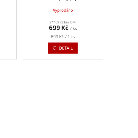
Vyprodáno
577,69 Kč bez DPH
699 Kč
/ ks
Měrná
699 Kč / 1 ks
cena:
DETAIL