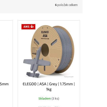
6
položek celkem
AMS 👍
.75mm
ELEGOO | ASA | Grey | 1.75mm |
1kg
Skladem
(3 ks)