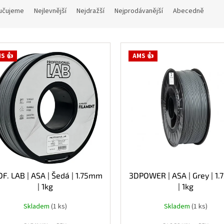
učujeme
Nejlevnější
Nejdražší
Nejprodávanější
Abecedně
S 👍
AMS 👍
F. LAB | ASA | Šedá | 1.75mm
3DPOWER | ASA | Grey | 1
| 1kg
| 1kg
Skladem
(1 ks)
Skladem
(1 ks)