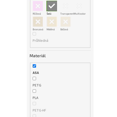
Růžová
Šedá
Transparent
Multicolor
Bronzová
Měděná
Béžová
Průhledná
Materiál
ASA
PETG
PLA
PETG-HF