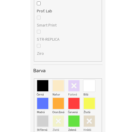
Prof. Lab
Smart Print
STR-REPLICA
Ziro
Barva
Černá
Natur
Fialová
Bílá
Modrá
Oranžová
Červená
Žlutá
Stříbrná
Zlatá
Zelená
Hnědá