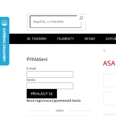
Přejít
na
obsah
3D TISKÁRNY
FILAMENTY
RESINY
DOPLŇ
Dom
P
Přihlášení
ASA
o
s
E-mail
t
r
Heslo
a
n
PŘIHLÁSIT SE
n
Nová registrace
Zapomenuté heslo
í
p
nebo
a
Ř