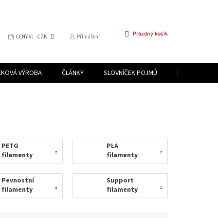
NÁKUPNÍ
Prázdný košík
CENY V:
CZK
Přihlášení
KOŠÍK
ZKOVÁ VÝROBA
ČLÁNKY
SLOVNÍČEK POJMŮ
PROGRAM PR
PETG
PLA
filamenty
filamenty
Pevnostní
Support
filamenty
filamenty