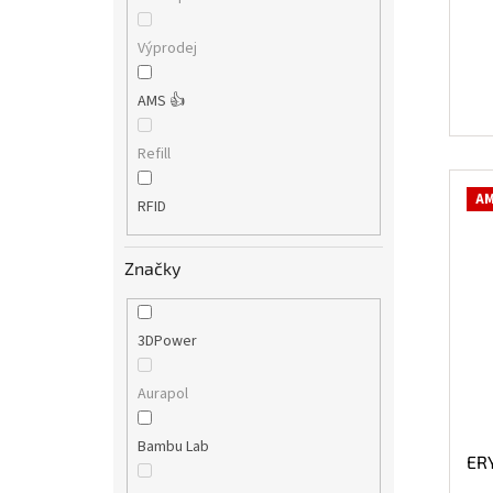
Výprodej
AMS 👍
Refill
AM
RFID
Značky
3DPower
Aurapol
Bambu Lab
ERY