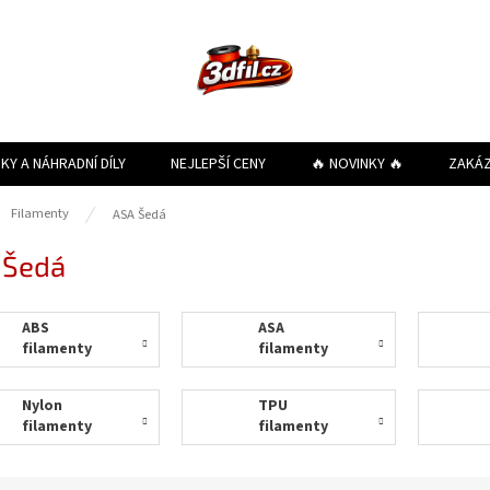
KY A NÁHRADNÍ DÍLY
NEJLEPŠÍ CENY
🔥 NOVINKY 🔥
ZAKÁ
ů
Filamenty
ASA Šedá
 Šedá
ABS
ASA
filamenty
filamenty
Nylon
TPU
filamenty
filamenty