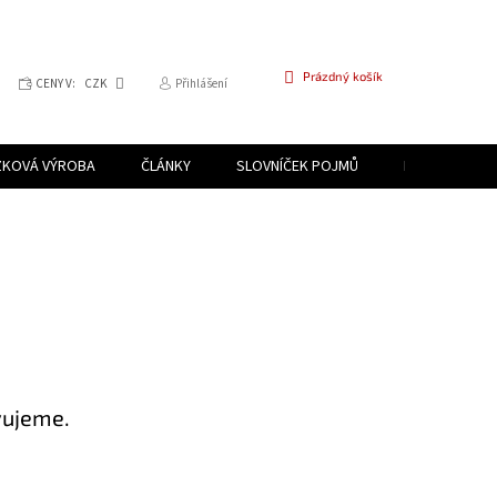
NÁKUPNÍ
Prázdný košík
CENY V:
CZK
Přihlášení
KOŠÍK
ZKOVÁ VÝROBA
ČLÁNKY
SLOVNÍČEK POJMŮ
PROGRAM PR
vujeme.