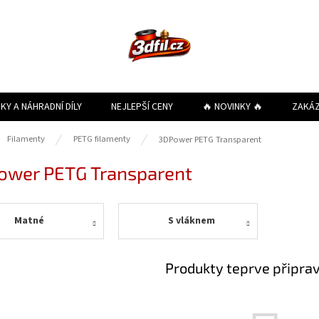
KY A NÁHRADNÍ DÍLY
NEJLEPŠÍ CENY
🔥 NOVINKY 🔥
ZAKÁ
ů
Filamenty
PETG filamenty
3DPower PETG Transparent
ower PETG Transparent
Matné
S vláknem
Produkty teprve připra