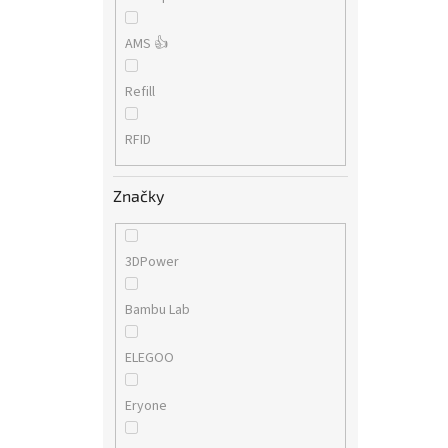
AMS 👍
Refill
RFID
Značky
3DPower
Bambu Lab
ELEGOO
Eryone