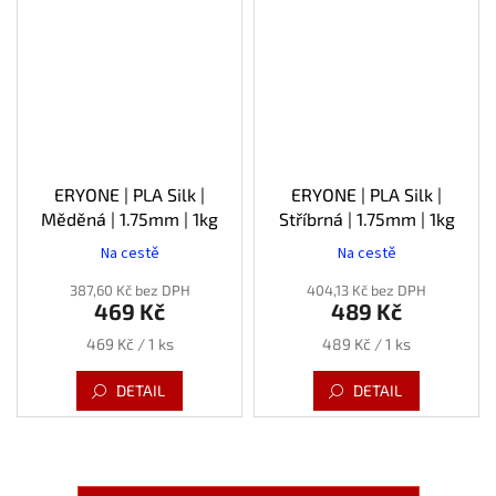
ERYONE | PLA Silk |
ERYONE | PLA Silk |
Měděná | 1.75mm | 1kg
Stříbrná | 1.75mm | 1kg
Na cestě
Na cestě
387,60 Kč bez DPH
404,13 Kč bez DPH
469 Kč
489 Kč
Měrná
Měrná
469 Kč / 1 ks
489 Kč / 1 ks
cena:
cena:
DETAIL
DETAIL