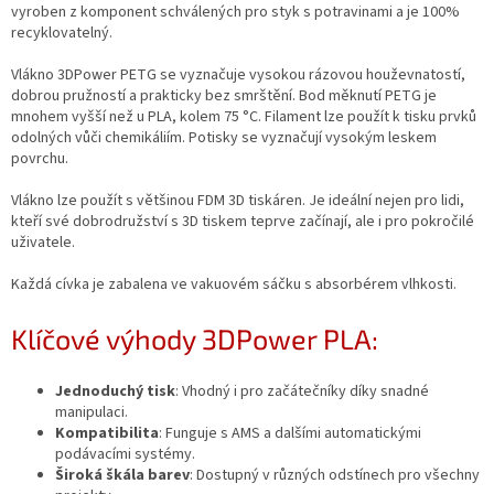
vyroben z komponent schválených pro styk s potravinami a je 100%
recyklovatelný.
Vlákno 3DPower PETG se vyznačuje vysokou rázovou houževnatostí,
dobrou pružností a prakticky bez smrštění. Bod měknutí PETG je
mnohem vyšší než u PLA, kolem 75 °C. Filament lze použít k tisku prvků
odolných vůči chemikáliím. Potisky se vyznačují vysokým leskem
povrchu.
Vlákno lze použít s většinou FDM 3D tiskáren. Je ideální nejen pro lidi,
kteří své dobrodružství s 3D tiskem teprve začínají, ale i pro pokročilé
uživatele.
Každá cívka je zabalena ve vakuovém sáčku s absorbérem vlhkosti.
Klíčové výhody 3DPower PLA:
Jednoduchý tisk
: Vhodný i pro začátečníky díky snadné
manipulaci.
Kompatibilita
: Funguje s AMS a dalšími automatickými
podávacími systémy.
Široká škála barev
: Dostupný v různých odstínech pro všechny