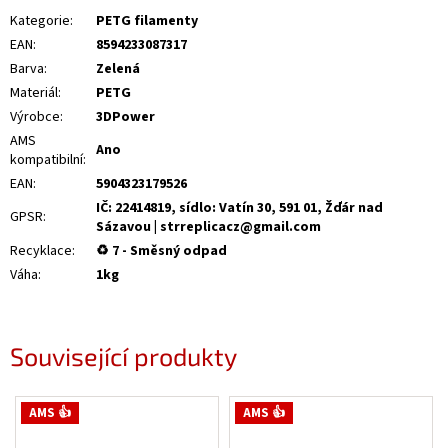
Kategorie
:
PETG filamenty
EAN
:
8594233087317
Barva
:
Zelená
Materiál
:
PETG
Výrobce
:
3DPower
AMS
Ano
kompatibilní
:
EAN
:
5904323179526
IČ: 22414819, sídlo: Vatín 30, 591 01, Žďár nad
GPSR
:
Sázavou | strreplicacz@gmail.com
Recyklace
:
♻ 7 - Směsný odpad
Váha
:
1kg
Související produkty
AMS 👍
AMS 👍