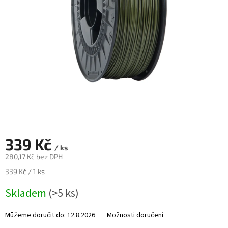
Novinky
🔥
Zakázková
výroba
Články
Slovníček
pojmů
Program
pro
školy
339 Kč
Značky
/ ks
280,17 Kč bez DPH
Měrná
339 Kč / 1 ks
Měna
(CZK)
cena:
Skladem
(>5 ks)
Přihlášení
Můžeme doručit do:
12.8.2026
Možnosti doručení