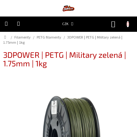
Přejít
na
obsah
NÁKUP
CZK
KOŠÍK
Domů
/
Filamenty
/
PETG filamenty
/
3DPOWER | PETG | Military zelená |
3D
Tiskárny
1.75mm | 1kg
3DPOWER | PETG | Military zelená |
Filamenty
1.75mm | 1kg
Resiny
Doplňky
a
náhradní
díly
Nejlepší
ceny
🔥