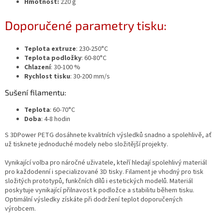
Hmotnost:
220 g
Doporučené parametry tisku:
Teplota extruze
: 230-250°C
Teplota podložky
: 60-80°C
Chlazení
: 30-100 %
Rychlost tisku
: 30-200 mm/s
Sušení filamentu:
Teplota
: 60-70°C
Doba
: 4-8 hodin
S 3DPower PETG dosáhnete kvalitních výsledků snadno a spolehlivě, ať
už tisknete jednoduché modely nebo složitější projekty.
Vynikající volba pro náročné uživatele, kteří hledají spolehlivý materiál
pro každodenní i specializované 3D tisky. Filament je vhodný pro tisk
složitých prototypů, funkčních dílů i estetických modelů. Materiál
poskytuje vynikající přilnavost k podložce a stabilitu během tisku.
Optimální výsledky získáte při dodržení teplot doporučených
výrobcem.