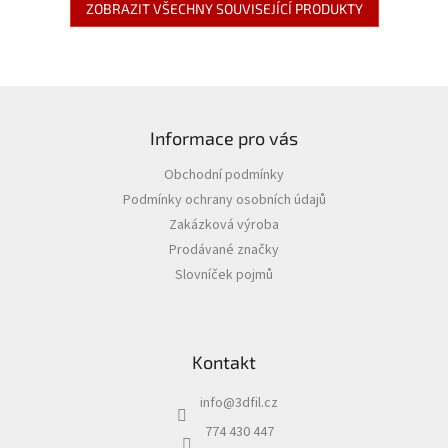
ZOBRAZIT VŠECHNY SOUVISEJÍCÍ PRODUKTY
Z
á
Informace pro vás
p
a
Obchodní podmínky
t
Podmínky ochrany osobních údajů
í
Zakázková výroba
Prodávané značky
Slovníček pojmů
Kontakt
info
@
3dfil.cz
774 430 447