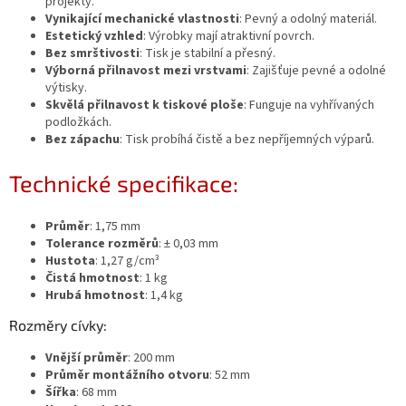
projekty.
Vynikající mechanické vlastnosti
: Pevný a odolný materiál.
Estetický vzhled
: Výrobky mají atraktivní povrch.
Bez smrštivosti
: Tisk je stabilní a přesný.
Výborná přilnavost mezi vrstvami
: Zajišťuje pevné a odolné
výtisky.
Skvělá přilnavost k tiskové ploše
: Funguje na vyhřívaných
podložkách.
Bez zápachu
: Tisk probíhá čistě a bez nepříjemných výparů.
Technické specifikace:
Průměr
: 1,75 mm
Tolerance rozměrů
: ± 0,03 mm
Hustota
: 1,27 g/cm³
Čistá hmotnost
: 1 kg
Hrubá hmotnost
: 1,4 kg
Rozměry cívky:
Vnější průměr
: 200 mm
Průměr montážního otvoru
: 52 mm
Šířka
: 68 mm