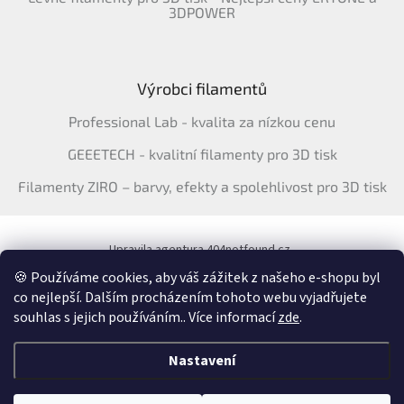
3DPOWER
Výrobci filamentů
Professional Lab - kvalita za nízkou cenu
GEEETECH - kvalitní filamenty pro 3D tisk
Filamenty ZIRO – barvy, efekty a spolehlivost pro 3D tisk
Upravila agentura 404notfound.cz
Katalog filamentů ERYONE pro ČR
🍪 Používáme cookies, aby váš zážitek z našeho e-shopu byl
co nejlepší. Dalším procházením tohoto webu vyjadřujete
souhlas s jejich používáním.. Více informací
zde
.
Vytvořil Shoptet
&
Nastavení