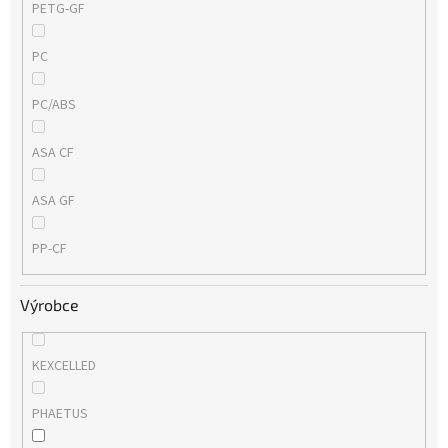
PETG-GF
PC
PC/ABS
ASA CF
ASA GF
PP-CF
Výrobce
KEXCELLED
PHAETUS