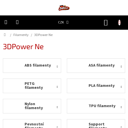
Přejít
na
obsah
NÁKUP
CZK
KOŠÍK
Domů
/
Filamenty
/
3DPower Ne
3D
Tiskárny
3DPower Ne
Filamenty
ABS filamenty
ASA filamenty
Resiny
Doplňky
PETG
PLA filamenty
a
filamenty
náhradní
díly
Nylon
TPU filamenty
filamenty
Nejlepší
ceny
Pevnostní
Support
🔥