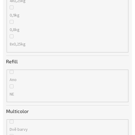
4x0,25kg
0,9kg
0,8kg
8x0,25kg
Refill
Ano
NE
Multicolor
Dvě barvy