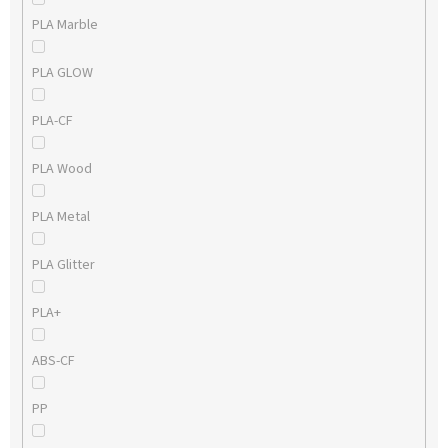
PLA Marble
PLA GLOW
PLA-CF
PLA Wood
PLA Metal
PLA Glitter
PLA+
ABS-CF
PP