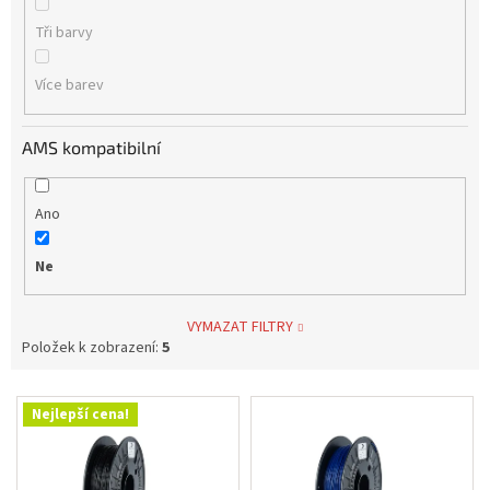
Tři barvy
Více barev
AMS kompatibilní
Ano
Ne
VYMAZAT FILTRY
Položek k zobrazení:
5
V
Nejlepší cena!
ý
p
i