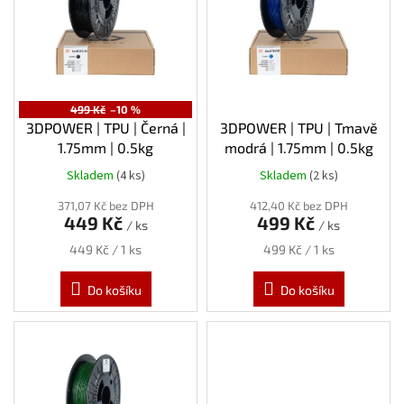
s
p
r
o
d
u
499 Kč
–10 %
k
3DPOWER | TPU | Černá |
3DPOWER | TPU | Tmavě
t
1.75mm | 0.5kg
modrá | 1.75mm | 0.5kg
ů
Skladem
(4 ks)
Skladem
(2 ks)
371,07 Kč bez DPH
412,40 Kč bez DPH
449 Kč
499 Kč
/ ks
/ ks
Měrná
Měrná
449 Kč / 1 ks
499 Kč / 1 ks
cena:
cena:
Do košíku
Do košíku