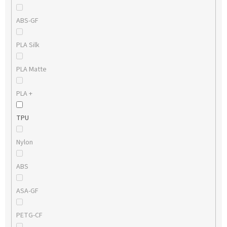
ABS-GF
PLA Silk
PLA Matte
PLA +
TPU
Nylon
ABS
ASA-GF
PETG-CF