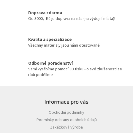
d
a
c
Doprava zdarma
í
Od 3000,- Kč je doprava na nás (na výdejní místa)!
p
r
v
Kvalita a specializace
k
y
Všechny materiály jsou námi otestované
v
ý
p
Odborné poradenství
i
Sami vyrábíme pomocí 3D tisku - o své zkušenosti se
s
rádi podělíme
u
Z
á
Informace pro vás
p
a
Obchodní podmínky
t
Podmínky ochrany osobních údajů
í
Zakázková výroba