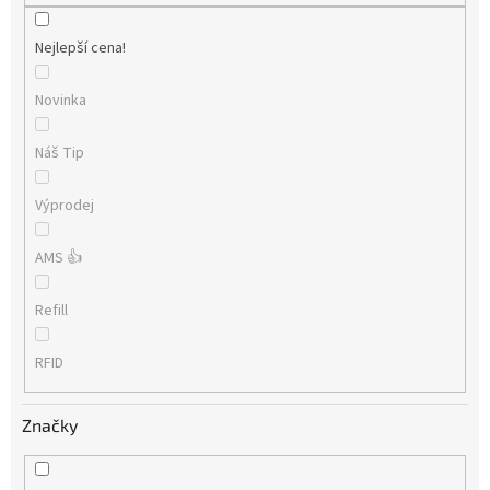
Nejlepší cena!
Novinka
Náš Tip
Výprodej
AMS 👍
Refill
RFID
Značky