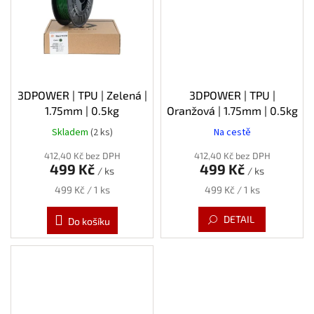
3DPOWER | TPU | Zelená |
3DPOWER | TPU |
1.75mm | 0.5kg
Oranžová | 1.75mm | 0.5kg
Skladem
(2 ks)
Na cestě
412,40 Kč bez DPH
412,40 Kč bez DPH
499 Kč
499 Kč
/ ks
/ ks
Měrná
Měrná
499 Kč / 1 ks
499 Kč / 1 ks
cena:
cena:
DETAIL
Do košíku