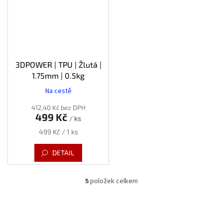
3DPOWER | TPU | Žlutá |
1.75mm | 0.5kg
Na cestě
412,40 Kč bez DPH
499 Kč
/ ks
Měrná
499 Kč / 1 ks
cena:
DETAIL
5
položek celkem
O
v
l
á