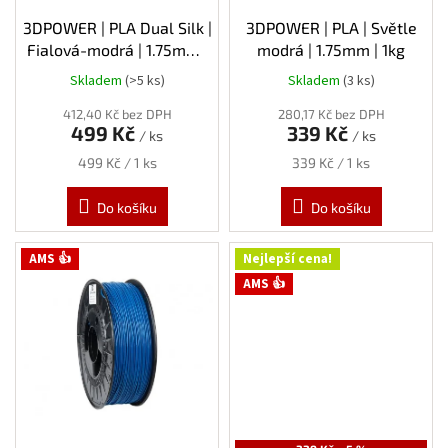
u
k
3DPOWER | PLA Dual Silk |
3DPOWER | PLA | Světle
t
Fialová-modrá | 1.75mm |
modrá | 1.75mm | 1kg
ů
1kg
Skladem
(>5 ks)
Skladem
(3 ks)
412,40 Kč bez DPH
280,17 Kč bez DPH
499 Kč
339 Kč
/ ks
/ ks
Měrná
Měrná
499 Kč / 1 ks
339 Kč / 1 ks
cena:
cena:
Do košíku
Do košíku
AMS 👍
Nejlepší cena!
AMS 👍