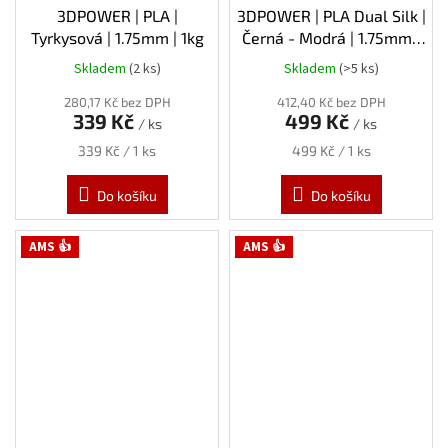
3DPOWER | PLA |
3DPOWER | PLA Dual Silk |
Tyrkysová | 1.75mm | 1kg
Černá - Modrá | 1.75mm |
1kg
Skladem
(2 ks)
Skladem
(>5 ks)
280,17 Kč bez DPH
412,40 Kč bez DPH
339 Kč
499 Kč
/ ks
/ ks
Měrná
Měrná
339 Kč / 1 ks
499 Kč / 1 ks
cena:
cena:
Do košíku
Do košíku
AMS 👍
AMS 👍