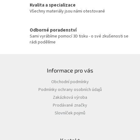
Kvalita a specializace
k
y
Všechny materiály jsou námi otestované
v
ý
p
Odborné poradenství
i
Sami vyrábíme pomocí 3D tisku - o své zkušenosti se
s
rádi podělíme
u
Z
á
Informace pro vás
p
a
Obchodní podmínky
t
Podmínky ochrany osobních údajů
í
Zakázková výroba
Prodávané značky
Slovníček pojmů