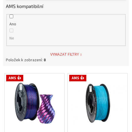
AMS kompatibilní
Ano
Ne
VYMAZAT FILTRY
Položek k zobrazení:
8
V
AMS 👍
AMS 👍
ý
p
i
s
p
r
o
d