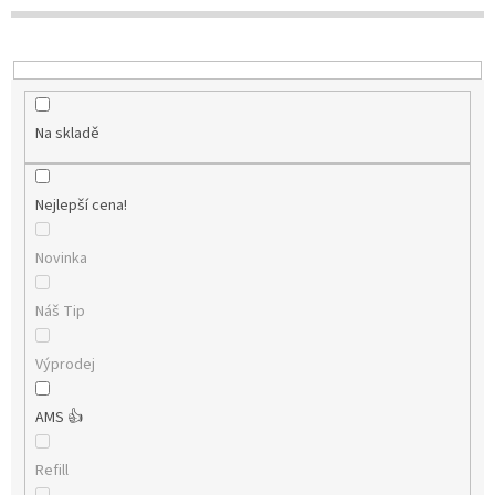
t
ů
Na skladě
Nejlepší cena!
Novinka
Náš Tip
Výprodej
AMS 👍
Refill