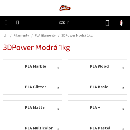
Přejít
na
obsah
NÁKUP
CZK
KOŠÍK
Domů
/
Filamenty
/
PLA filamenty
/
3DPower Modrá 1kg
3D
Tiskárny
3DPower Modrá 1kg
Filamenty
PLA Marble
PLA Wood
Resiny
Doplňky
PLA Glitter
PLA Basic
a
náhradní
díly
PLA Matte
PLA +
Nejlepší
ceny
🔥
PLA Multicolor
PLA Pastel