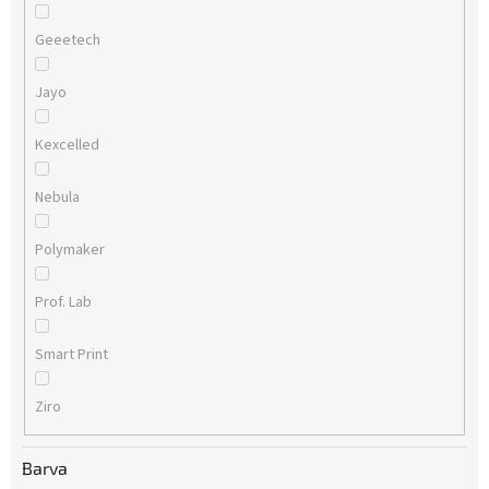
Geeetech
Jayo
Kexcelled
Nebula
Polymaker
Prof. Lab
Smart Print
Ziro
Barva