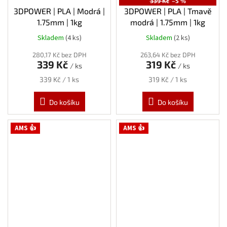
339 Kč
–5 %
3DPOWER | PLA | Modrá |
3DPOWER | PLA | Tmavě
1.75mm | 1kg
modrá | 1.75mm | 1kg
Skladem
(4 ks)
Skladem
(2 ks)
280,17 Kč bez DPH
263,64 Kč bez DPH
339 Kč
319 Kč
/ ks
/ ks
Měrná
Měrná
339 Kč / 1 ks
319 Kč / 1 ks
cena:
cena:
Do košíku
Do košíku
AMS 👍
AMS 👍