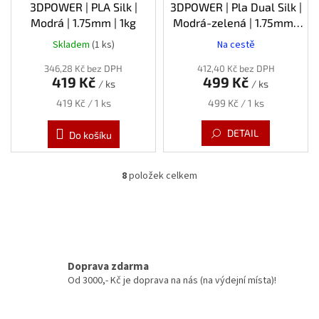
3DPOWER | PLA Silk |
3DPOWER | Pla Dual Silk |
Modrá | 1.75mm | 1kg
Modrá-zelená | 1.75mm |
1kg
Skladem
(1 ks)
Na cestě
346,28 Kč bez DPH
412,40 Kč bez DPH
419 Kč
499 Kč
/ ks
/ ks
Měrná
Měrná
419 Kč / 1 ks
499 Kč / 1 ks
cena:
cena:
DETAIL
Do košíku
8
položek celkem
O
v
l
á
d
a
c
Doprava zdarma
í
Od 3000,- Kč je doprava na nás (na výdejní místa)!
p
r
v