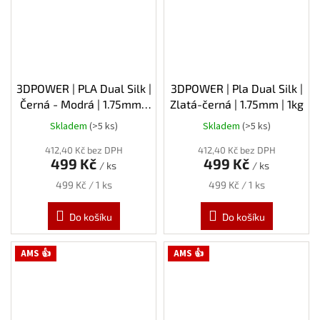
3DPOWER | PLA Dual Silk |
3DPOWER | Pla Dual Silk |
Černá - Modrá | 1.75mm |
Zlatá-černá | 1.75mm | 1kg
1kg
Skladem
(>5 ks)
Skladem
(>5 ks)
412,40 Kč bez DPH
412,40 Kč bez DPH
499 Kč
499 Kč
/ ks
/ ks
Měrná
Měrná
499 Kč / 1 ks
499 Kč / 1 ks
cena:
cena:
Do košíku
Do košíku
AMS 👍
AMS 👍