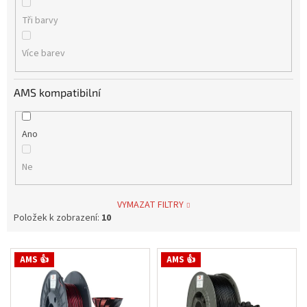
Tři barvy
Více barev
AMS kompatibilní
Ano
Ne
VYMAZAT FILTRY
Položek k zobrazení:
10
V
AMS 👍
AMS 👍
ý
p
i