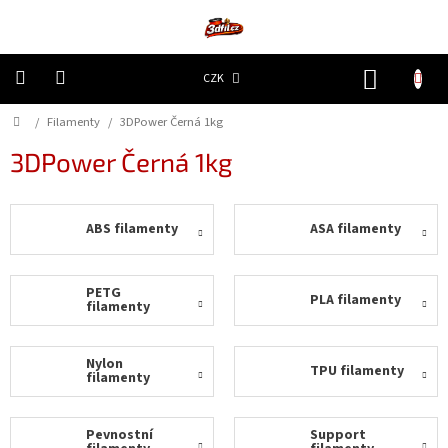
Přejít
na
obsah
NÁKUP
CZK
KOŠÍK
Domů
/
Filamenty
/
3DPower Černá 1kg
3D
Tiskárny
3DPower Černá 1kg
Filamenty
ABS filamenty
ASA filamenty
Resiny
Doplňky
PETG
PLA filamenty
a
filamenty
náhradní
díly
Nylon
TPU filamenty
filamenty
Nejlepší
ceny
Pevnostní
Support
🔥