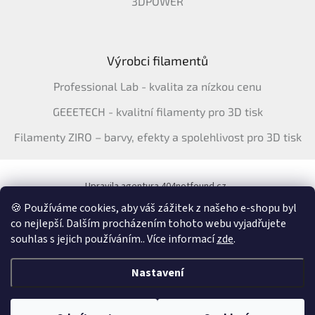
3DPOWER
Výrobci filamentů
Professional Lab - kvalita za nízkou cenu
GEEETECH - kvalitní filamenty pro 3D tisk
Filamenty ZIRO – barvy, efekty a spolehlivost pro 3D tisk
Upravila agentura 404notfound.cz
Katalog filamentů ERYONE pro ČR
🍪 Používáme cookies, aby váš zážitek z našeho e-shopu byl
co nejlepší. Dalším procházením tohoto webu vyjadřujete
souhlas s jejich používáním.. Více informací
zde
.
Vytvořil Shoptet
&
Nastavení
Copyright 2026
3Dfil.cz
. Všechna práva vyhrazena.
Upravit nastavení