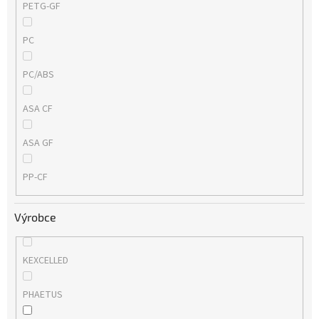
PETG-GF
PC
PC/ABS
ASA CF
ASA GF
PP-CF
Výrobce
KEXCELLED
PHAETUS