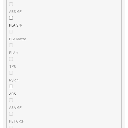
ABS-GF
PLA Silk
PLA Matte
PLA +
TPU
Nylon
ABS
ASA-GF
PETG-CF