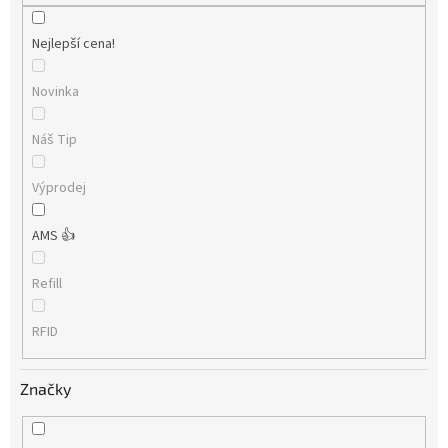
Nejlepší cena!
Novinka
Náš Tip
Výprodej
AMS 👍
Refill
RFID
Značky