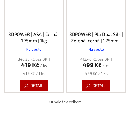
3DPOWER | ASA | Černá |
3DPOWER | Pla Dual Silk |
1.75mm | 1kg
Zelená-černá | 1.75mm |
1kg
Na cestě
Na cestě
346,28 Kč bez DPH
412,40 Kč bez DPH
419 Kč
499 Kč
/ ks
/ ks
Měrná
Měrná
419 Kč / 1 ks
499 Kč / 1 ks
cena:
cena:
DETAIL
DETAIL
10
položek celkem
O
v
l
á
d