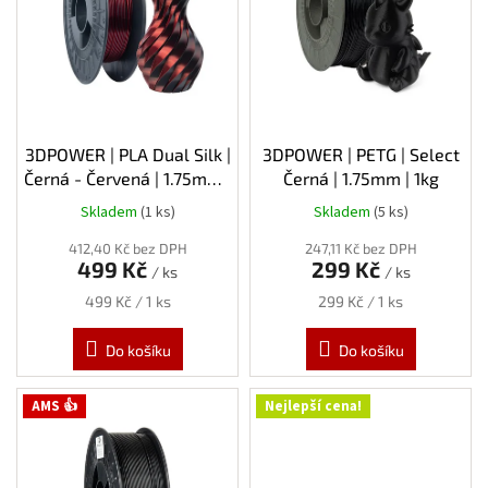
s
p
r
o
d
u
k
3DPOWER | PLA Dual Silk |
3DPOWER | PETG | Select
t
Černá - Červená | 1.75mm |
Černá | 1.75mm | 1kg
ů
1kg
Skladem
(1 ks)
Skladem
(5 ks)
412,40 Kč bez DPH
247,11 Kč bez DPH
499 Kč
299 Kč
/ ks
/ ks
Měrná
Měrná
499 Kč / 1 ks
299 Kč / 1 ks
cena:
cena:
Do košíku
Do košíku
AMS 👍
Nejlepší cena!