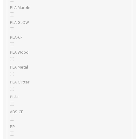
PLA Marble
PLA GLOW
PLA-CF
PLA Wood
PLA Metal
PLA Glitter
PLA+
ABS-CF
PP