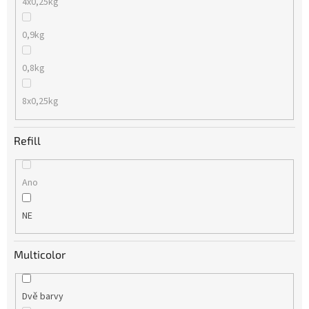
4x0,25kg
0,9kg
0,8kg
8x0,25kg
Refill
Ano
NE
Multicolor
Dvě barvy