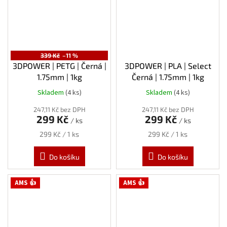
339 Kč
–11 %
3DPOWER | PETG | Černá |
3DPOWER | PLA | Select
1.75mm | 1kg
Černá | 1.75mm | 1kg
Skladem
(4 ks)
Skladem
(4 ks)
247,11 Kč bez DPH
247,11 Kč bez DPH
299 Kč
299 Kč
/ ks
/ ks
Měrná
Měrná
299 Kč / 1 ks
299 Kč / 1 ks
cena:
cena:
Do košíku
Do košíku
AMS 👍
AMS 👍