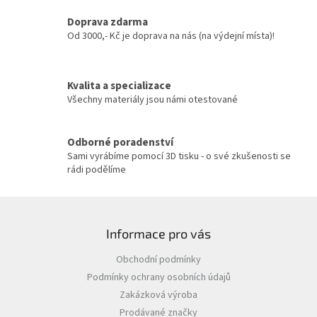
a
c
Doprava zdarma
í
Od 3000,- Kč je doprava na nás (na výdejní místa)!
p
r
v
Kvalita a specializace
k
y
Všechny materiály jsou námi otestované
v
ý
p
Odborné poradenství
i
Sami vyrábíme pomocí 3D tisku - o své zkušenosti se
s
rádi podělíme
u
Z
á
Informace pro vás
p
a
Obchodní podmínky
t
Podmínky ochrany osobních údajů
í
Zakázková výroba
Prodávané značky