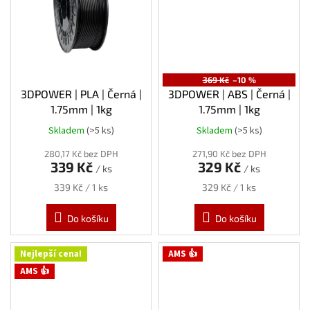
369 Kč
–10 %
3DPOWER | PLA | Černá |
3DPOWER | ABS | Černá |
1.75mm | 1kg
1.75mm | 1kg
Skladem
(>5 ks)
Skladem
(>5 ks)
280,17 Kč bez DPH
271,90 Kč bez DPH
339 Kč
329 Kč
/ ks
/ ks
Měrná
Měrná
339 Kč / 1 ks
329 Kč / 1 ks
cena:
cena:
Do košíku
Do košíku
Nejlepší cena!
AMS 👍
AMS 👍