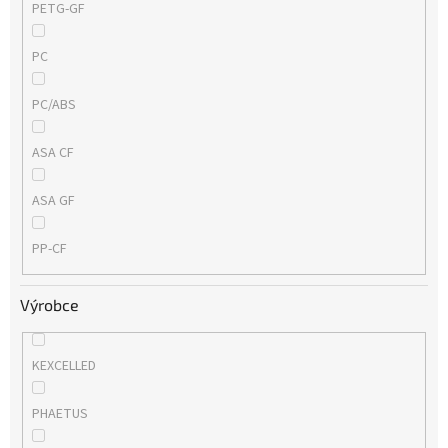
PETG-GF
PC
PC/ABS
ASA CF
ASA GF
PP-CF
Výrobce
KEXCELLED
PHAETUS