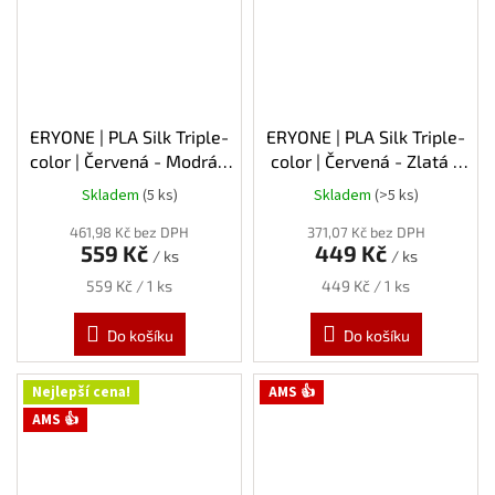
ERYONE | PLA Silk Triple-
ERYONE | PLA Silk Triple-
color | Červená - Modrá -
color | Červená - Zlatá -
Zelená | 1.75mm | 1kg
Fialová | 1.75mm | 1kg
Skladem
(5 ks)
Skladem
(>5 ks)
461,98 Kč bez DPH
371,07 Kč bez DPH
559 Kč
449 Kč
/ ks
/ ks
Měrná
Měrná
559 Kč / 1 ks
449 Kč / 1 ks
cena:
cena:
Do košíku
Do košíku
Nejlepší cena!
AMS 👍
AMS 👍