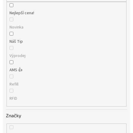
Nejlepší cena!
Novinka
Náš Tip
Výprodej
AMS 👍
Refill
RFID
Značky