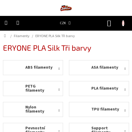
Přejít
na
obsah
NÁKUP
CZK
KOŠÍK
Domů
/
Filamenty
/
ERYONE PLA Silk Tři barvy
3D
Tiskárny
ERYONE PLA Silk Tři barvy
Filamenty
ABS filamenty
ASA filamenty
Resiny
Doplňky
PETG
PLA filamenty
a
filamenty
náhradní
díly
Nylon
TPU filamenty
filamenty
Nejlepší
ceny
Pevnostní
Support
🔥