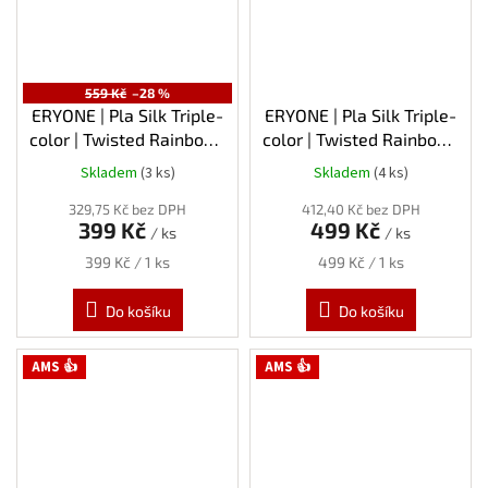
559 Kč
–28 %
ERYONE | Pla Silk Triple-
ERYONE | Pla Silk Triple-
color | Twisted Rainbow-
color | Twisted Rainbow-
Fire - Červená-Zlatá-
Shadow - Černá-Modrá-
Skladem
(3 ks)
Skladem
(4 ks)
Fialová | 1.75mm | 1kg
Fialová | 1.75mm | 1kg
329,75 Kč bez DPH
412,40 Kč bez DPH
399 Kč
499 Kč
/ ks
/ ks
Měrná
Měrná
399 Kč / 1 ks
499 Kč / 1 ks
cena:
cena:
Do košíku
Do košíku
AMS 👍
AMS 👍