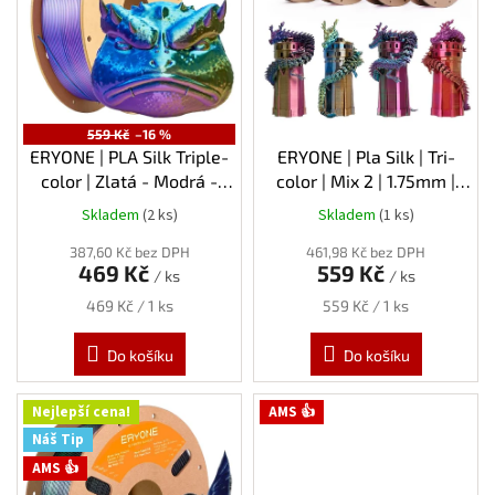
s
p
r
o
d
u
559 Kč
–16 %
k
ERYONE | PLA Silk Triple-
ERYONE | Pla Silk | Tri-
t
color | Zlatá - Modrá -
color | Mix 2 | 1.75mm |
ů
Fialová | 1.75mm | 1kg
4x0,25kg
Skladem
(2 ks)
Skladem
(1 ks)
387,60 Kč bez DPH
461,98 Kč bez DPH
469 Kč
559 Kč
/ ks
/ ks
Měrná
Měrná
469 Kč / 1 ks
559 Kč / 1 ks
cena:
cena:
Do košíku
Do košíku
Nejlepší cena!
AMS 👍
Náš Tip
AMS 👍