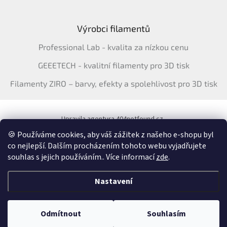
Výrobci filamentů
Professional Lab - kvalita za nízkou cenu
GEEETECH - kvalitní filamenty pro 3D tisk
Filamenty ZIRO – barvy, efekty a spolehlivost pro 3D tisk
Upravila agentura 404notfound.cz
Katalog filamentů ERYONE pro ČR
🍪 Používáme cookies, aby váš zážitek z našeho e-shopu byl
co nejlepší. Dalším procházením tohoto webu vyjadřujete
souhlas s jejich používáním.. Více informací
zde
.
Vytvořil Shoptet
&
Nastavení
Copyright 2026
3Dfil.cz
. Všechna práva vyhrazena.
Upravit nastavení
Odmítnout
Souhlasím
cookies