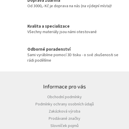
Doprava zdarma
í
Od 3000,- Kč je doprava na nás (na výdejní místa)!
p
r
v
Kvalita a specializace
k
y
Všechny materiály jsou námi otestované
v
ý
p
Odborné poradenství
i
Sami vyrábíme pomocí 3D tisku - o své zkušenosti se
s
rádi podělíme
u
Z
á
Informace pro vás
p
a
Obchodní podmínky
t
Podmínky ochrany osobních údajů
í
Zakázková výroba
Prodávané značky
Slovníček pojmů