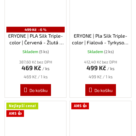
499 Kč
–6 %
ERYONE | PLA Silk Triple-
ERYONE | Pla Silk Triple-
color | Červená - Žlutá -
color | Fialová - Tyrkysová
Modrá | 1.75mm | 1kg
- Oranžová | 1.75mm | 1kg
Skladem
(5 ks)
Skladem
(2 ks)
387,60 Kč bez DPH
412,40 Kč bez DPH
469 Kč
499 Kč
/ ks
/ ks
Měrná
Měrná
469 Kč / 1 ks
499 Kč / 1 ks
cena:
cena:
Do košíku
Do košíku
Nejlepší cena!
AMS 👍
AMS 👍