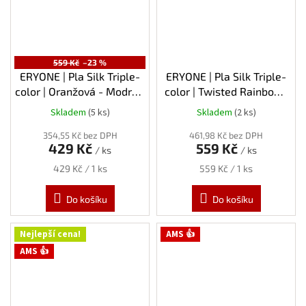
559 Kč
–23 %
ERYONE | Pla Silk Triple-
ERYONE | Pla Silk Triple-
color | Oranžová - Modrá -
color | Twisted Rainbow-
Zelená | 1.75mm | 1kg
Fantasy - Červená-Zlatá-
Skladem
(5 ks)
Skladem
(2 ks)
Průměrné
Modrá | 1.75mm | 1kg
hodnocení
354,55 Kč bez DPH
461,98 Kč bez DPH
produktu
429 Kč
559 Kč
/ ks
/ ks
je
5,0
Měrná
Měrná
429 Kč / 1 ks
559 Kč / 1 ks
z
cena:
cena:
5
Do košíku
Do košíku
hvězdiček.
Nejlepší cena!
AMS 👍
AMS 👍