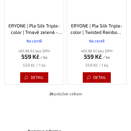
ERYONE | Pla Silk Triple-
ERYONE | Pla Silk Triple-
color | Tmavě zelená -
color | Twisted Rainbow-
Fialová - Žlutá | 1.75mm |
Tracing - Červená-Modrá-
Na cestě
Na cestě
Průměrné
1kg
Zelená | 1.75mm | 1kg
hodnocení
461,98 Kč bez DPH
461,98 Kč bez DPH
produktu
559 Kč
559 Kč
/ ks
/ ks
je
5,0
Měrná
Měrná
559 Kč / 1 ks
559 Kč / 1 ks
z
cena:
cena:
5
DETAIL
DETAIL
hvězdiček.
20
položek celkem
O
v
l
á
d
a
c