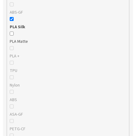
ABS-GF
PLA Silk
PLA Matte
PLA +
TPU
Nylon
ABS
ASA-GF
PETG-CF