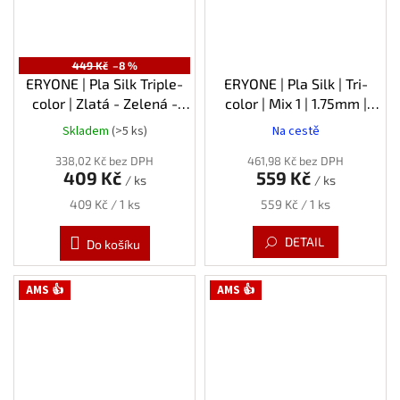
449 Kč
–8 %
ERYONE | Pla Silk Triple-
ERYONE | Pla Silk | Tri-
color | Zlatá - Zelená -
color | Mix 1 | 1.75mm |
Fialová | 1.75mm | 1kg
4x0,25kg
Skladem
(>5 ks)
Na cestě
Průměrné
hodnocení
338,02 Kč bez DPH
461,98 Kč bez DPH
produktu
409 Kč
559 Kč
/ ks
/ ks
je
5,0
Měrná
Měrná
409 Kč / 1 ks
559 Kč / 1 ks
z
cena:
cena:
5
DETAIL
Do košíku
hvězdiček.
AMS 👍
AMS 👍