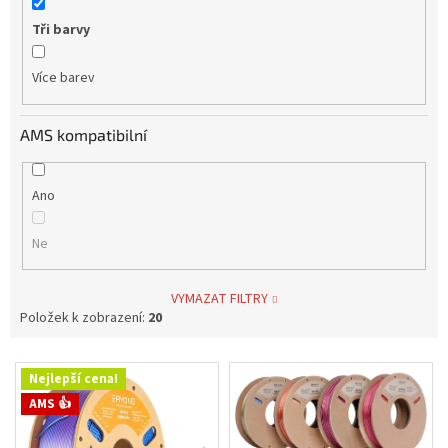
Tři barvy
Více barev
AMS kompatibilní
Ano
Ne
VYMAZAT FILTRY
Položek k zobrazení:
20
V
Nejlepší cena!
ý
AMS 👍
p
i