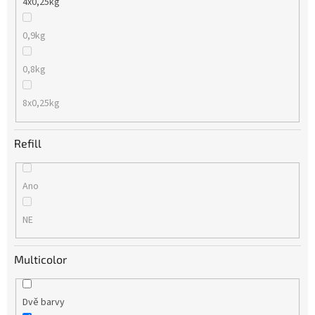
4x0,25kg
0,9kg
0,8kg
8x0,25kg
Refill
Ano
NE
Multicolor
Dvě barvy