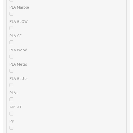
PLA Marble
PLA GLOW
PLA-CF
PLA Wood
PLA Metal
PLA Glitter
PLA+
ABS-CF
PP