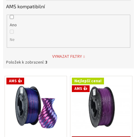
AMS kompatibilní
Ano
Ne
VYMAZAT FILTRY
Položek k zobrazení:
3
V
AMS 👍
Nejlepší cena!
ý
AMS 👍
p
i
s
p
r
o
d