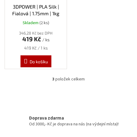
3DPOWER | PLA Silk |
Fialová | 1.75mm | 1kg
Skladem
(2 ks)
346,28 Kč bez DPH
419 Kč
/ ks
Měrná
419 Kč / 1 ks
cena:
Do košíku
3
položek celkem
O
v
l
á
d
a
c
Doprava zdarma
í
Od 3000,- Kč je doprava na nás (na výdejní místa)!
p
r