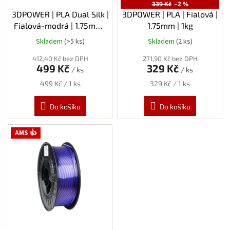
u
339 Kč
–2 %
k
3DPOWER | PLA Dual Silk |
3DPOWER | PLA | Fialová |
t
Fialová-modrá | 1.75mm |
1.75mm | 1kg
ů
1kg
Skladem
(>5 ks)
Skladem
(2 ks)
412,40 Kč bez DPH
271,90 Kč bez DPH
499 Kč
329 Kč
/ ks
/ ks
Měrná
Měrná
499 Kč / 1 ks
329 Kč / 1 ks
cena:
cena:
Do košíku
Do košíku
AMS 👍