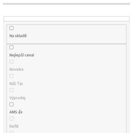
t
ů
Na skladě
Nejlepší cena!
Novinka
Náš Tip
Výprodej
AMS 👍
Refill