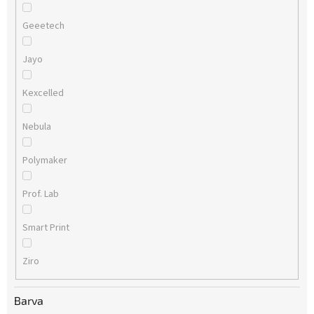
Geeetech
Jayo
Kexcelled
Nebula
Polymaker
Prof. Lab
Smart Print
Ziro
Barva