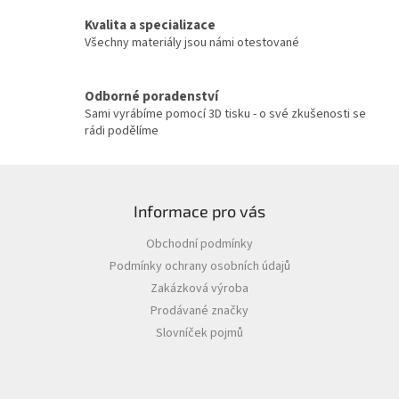
v
Kvalita a specializace
k
y
Všechny materiály jsou námi otestované
v
ý
p
Odborné poradenství
i
Sami vyrábíme pomocí 3D tisku - o své zkušenosti se
s
rádi podělíme
u
Z
á
Informace pro vás
p
a
Obchodní podmínky
t
Podmínky ochrany osobních údajů
í
Zakázková výroba
Prodávané značky
Slovníček pojmů