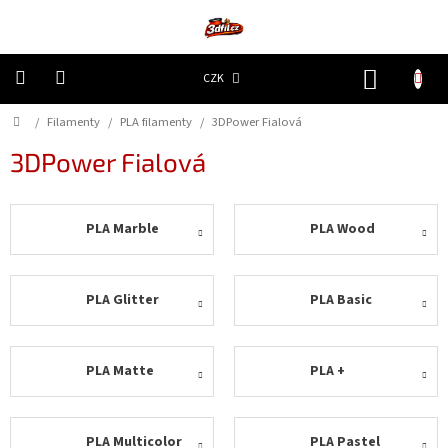
Přejít
na
obsah
NÁKUP
CZK
KOŠÍK
Domů
/
Filamenty
/
PLA filamenty
/
3DPower Fialová
3D
Tiskárny
3DPower Fialová
Filamenty
PLA Marble
PLA Wood
Resiny
Doplňky
PLA Glitter
PLA Basic
a
náhradní
díly
PLA Matte
PLA +
Nejlepší
ceny
🔥
PLA Multicolor
PLA Pastel